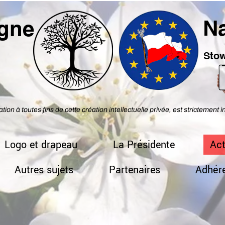
Na
ogne
1
Stow
ation à toutes fins de cette création intellectuelle privée, est strictement i
Logo et drapeau
La Présidente
Act
Autres sujets
Partenaires
Adhére