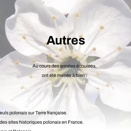
Autres
Au cours des années écoulées,
ont été menés à bien :
leuls polonais sur Terre française.
des sites historiques polonais en France.