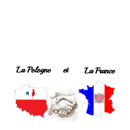
La Pologne
et
La France