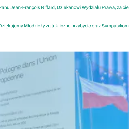
anu Jean-François Riffard, Dziekanowi Wydziału Prawa, za ciep
Dziękujemy Młodzieży za tak liczne przybycie oraz Sympatykom