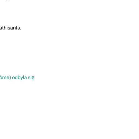
athisants.
ôme) odbyła się