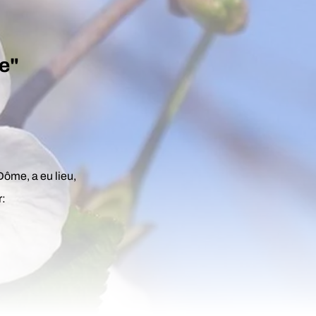
e"
Dôme, a eu lieu,
r: