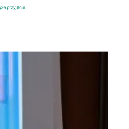
łe przyjęcie.
.