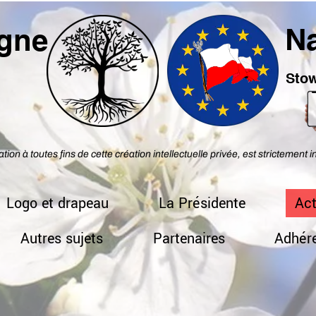
Na
ogne
1
Stow
ation à toutes fins de cette création intellectuelle privée, est strictement i
Logo et drapeau
La Présidente
Act
Autres sujets
Partenaires
Adhére