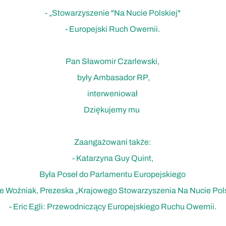
- „Stowarzyszenie "Na Nucie Polskiej"
- Europejski Ruch Owernii.
Pan Sławomir Czarlewski,
były Ambasador RP,
interweniował
Dziękujemy mu
Zaangażowani także:
- Katarzyna Guy Quint,
Była Poseł do Parlamentu Europejskiego
e Woźniak, Prezeska „Krajowego Stowarzyszenia Na Nucie Pols
- Eric Egli: Przewodniczący Europejskiego Ruchu Owernii.